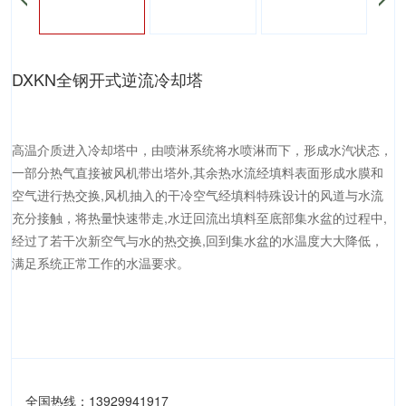
DXKN全钢开式逆流冷却塔
高温介质进入冷却塔中，由喷淋系统将水喷淋而下，形成水汽状态，
一部分热气直接被风机带出塔外,其余热水流经填料表面形成水膜和
空气进行热交换,风机抽入的干冷空气经填料特殊设计的风道与水流
充分接触，将热量快速带走,水迂回流出填料至底部集水盆的过程中,
经过了若干次新空气与水的热交换,回到集水盆的水温度大大降低，
满足系统正常工作的水温要求。
全国热线：13929941917